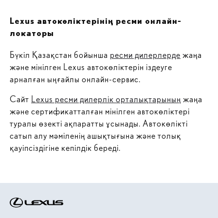
Lexus автокөліктерінің ресми онлайн-
локаторы
Бүкіл Қазақстан бойынша
ресми дилерлерде
жаңа
және мінілген Lexus автокөліктерін іздеуге
арналған ыңғайлы онлайн-сервис.
Сайт
Lexus ресми дилерлік орталықтарының
жаңа
және сертификатталған мінілген автокөліктері
туралы өзекті ақпаратты ұсынады. Автокөлікті
сатып алу мәміленің ашықтығына және толық
қауіпсіздігіне кепілдік береді.